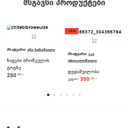
მსგავსი პროდუქტები
-10%
მხატვარი:
ანა ხარაშვილი
მხატვარი:
ეკა
ჩიტები ბროწეულის
ფხოველიშვილი
ტოტზე
დედაშვილობა
250
.00
₾
350
.00
Original price was: 39
Current price 
₾
390
.00
₾