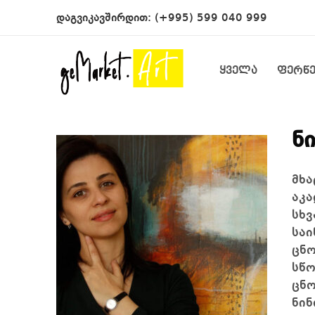
დაგვიკავშირდით:
(+995) 599 040 999
ყველა
ფერწ
ნ
მხა
აკა
სხვ
საი
ცნ
სწო
ცნო
ნინ