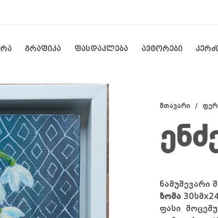
ერა
გრაფიკა
ფასდაკლება
ავტორები
კერძ
მთავარი
/
ფერ
ენძ
ნამუშევარი
ზომა
30
სმx2
ფასი მოცემუ