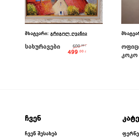
Ვრცლად
მხატვარი:
მხატვა
გრიგოლ ღვანია
Original price was:
სახურავები
600
ოფიც
.00
₾
499
.00
₾
კოკო
Current price is: 49
ჩვენ
კატ
ჩვენ შესახებ
ფერწე