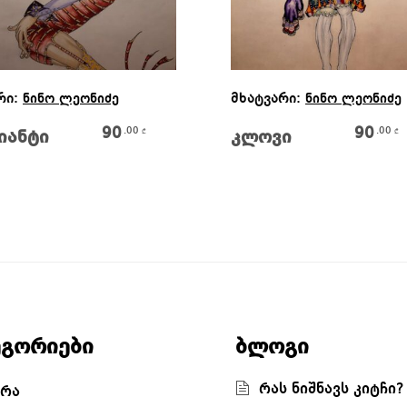
Ვრცლად
Ვრცლად
რი:
მხატვარი:
ნინო ლეონიძე
ნინო ლეონიძე
 600.00 ₾.
90
90
.00
.00
₾
₾
იანტი
კლოვი
9.00 ₾.
ეგორიები
ბლოგი
რას ნიშნავს კიტჩი?
რა