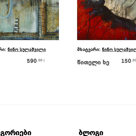
Ვრცლად
Კალათაში Დამატებ
რი:
მხატვარი:
ნინო სულაშვილი
ნინო სულაშვი
590
150
.00
.0
₾
წითელი ხე
ეგორიები
ბლოგი