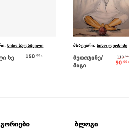
Კალათაში Დამატება
Ვრცლად
რი:
მხატვარი:
ნინო სულაშვილი
ნინო ლეონიძე
150
.00
₾
ლი ხე
მეთოჯინე/
110
.00
90
.00
მაგი
ეგორიები
ბლოგი