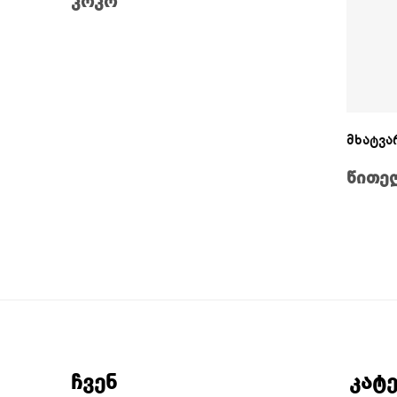
კოკო
მხატვა
წითე
ჩვენ
კატ