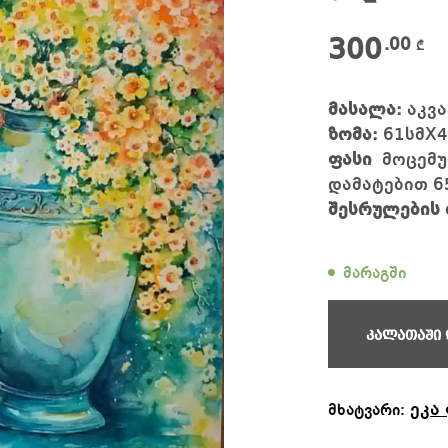
300
.00
₾
მასალა:
აკვ
ზომა:
61
სმX
ფასი
მოცემულ
დამატებით 6
შესრულების 
მარაგში
კალათაში 
ეკა
მხატვარი: