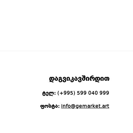
Original 
უჩვეულო
220
გ
.00
₾
180
.00
₾
გაზაფხული
დ
Current p
დაგვიკავშირდით
ტელ:
(+995) 599 040 999
ფოსტა:
info@gemarket.art