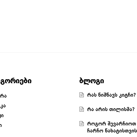
Original price was: 115.00 ₾.
90
.00
₾
115
მეთევზე
.00
₾
90
.00
₾
Current price is: 90.00 ₾.
ეგორიები
ბლოგი
რას ნიშნავს კიტჩი?
რა
კა
რა არის თილისმა?
ჟი
როგორ შევარჩიოთ
ი
ჩარჩო ნახატისთვის