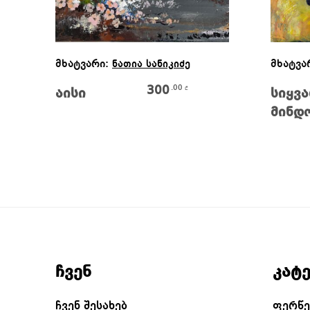
Ვრცლად
მხატვარი:
მხატვა
ნათია სანიკიძე
300
.00
₾
აისი
სიყვ
მინდ
ჩვენ
კატ
ჩვენ შესახებ
ფერწე