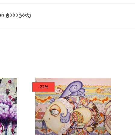
ი ტაბატაძე
-22%