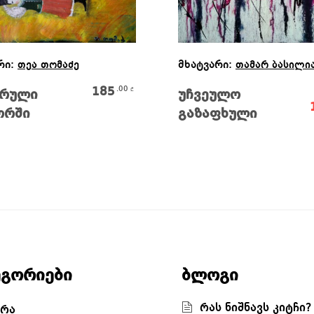
Ვრცლად
Ვრცლად
რი:
მხატვარი:
თეა თომაძე
თამარ ბასილი
185
.00
₾
არული
უჩვეულო
ორში
გაზაფხული
ეგორიები
ბლოგი
რას ნიშნავს კიტჩი?
რა