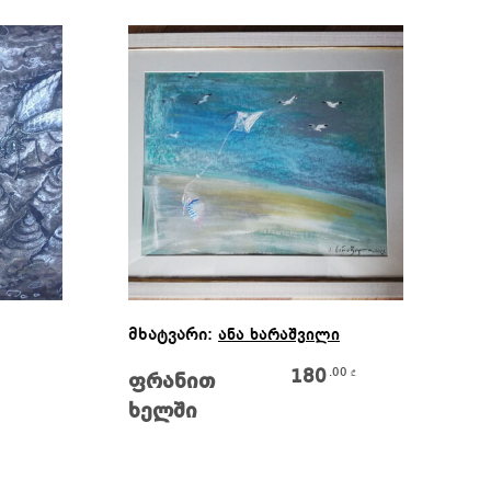
ა
Ვრცლად
მხატვარი:
მხ
ანა ხარაშვილი
180
.00
₾
ფრანით
გ
ხელში
დ