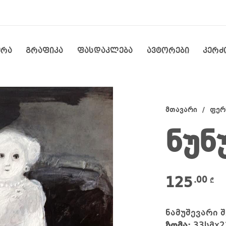
ერა
გრაფიკა
ფასდაკლება
ავტორები
კერძ
მთავარი
/
ფერ
ნუნ
125
.00
₾
ნამუშევარი 
ზომა:
33სმx2