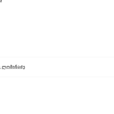
ო
ა ლომინაძე