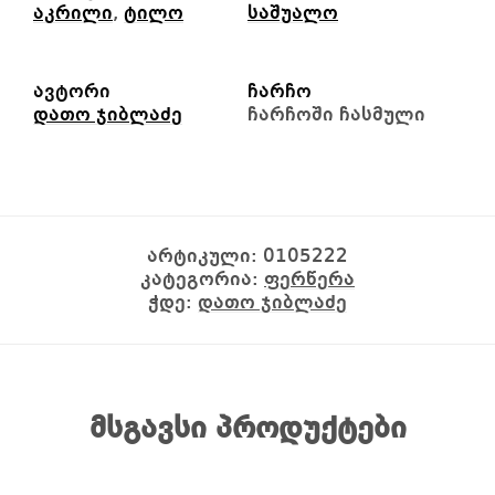
აკრილი
,
ტილო
საშუალო
ავტორი
ჩარჩო
დათო ჯიბლაძე
ჩარჩოში ჩასმული
არტიკული:
0105222
კატეგორია:
ფერწერა
ჭდე:
დათო ჯიბლაძე
მსგავსი პროდუქტები