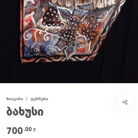
მთავარი
/
ფერწერა
ბახუსი
700
.00
₾