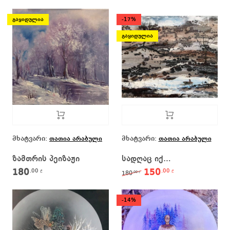
გაყიდულია
-17%
გაყიდულია
მხატვარი:
მხატვარი:
თათია არაბული
თათია არაბული
ზამთრის პეიზაჟი
სადღაც იქ…
180
150
.00
.00
Original price was: 18
Current price 
₾
₾
180
.00
₾
-14%